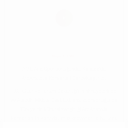
Mayıs 4, 2018
AME Ana Sponsorluğunda, Kanada’da
ArpAnatolia Konserleri Gerçekleştirildi.
T.C. Kültür ve Turizm Bakanlığı’nın himayelerinde
ve Aladdin Middle East Ltd. ana sponsorluğunda
Türkiye’nin kültürel zenginliği ArpAnatolia
konserleri ile Kanadalı müzikseverler ile buluştu.