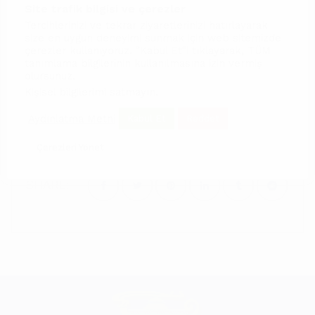
Anadolu topraklarının özgün müziğinin çağdaş
Site trafik bilgisi ve çerezler
Tercihlerinizi ve tekrar ziyaretlerinizi hatırlayarak
sentezini notalara yansıtan ArpAnatolia
size en uygun deneyimi sunmak için web sitemizde
çerezler kullanıyoruz. "Kabul Et"i tıklayarak, TÜM
konserleri, 20-24 Nisan 2018 tarihlerinde
tanımlama bilgilerinin kullanılmasına izin vermiş
Kanada’nın Toronto ve Vancouver kentlerinde
olursunuz.
Kişisel bilgilerimi satmayın
.
gerçekleşti.
Aydınlatma Metni
Kabul Et
Reddet
Çerezleri Yönet
SHARE: