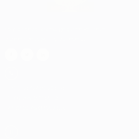
65 yıldır petrol arama, geliştirme ve üretim
projelerinde coşku hiç bitmeden...
+ 90 (312) 427 90 20 (TR)
+1-316-265-9311 (ABD)
+44 (0) 20 7583 8292 (UK)