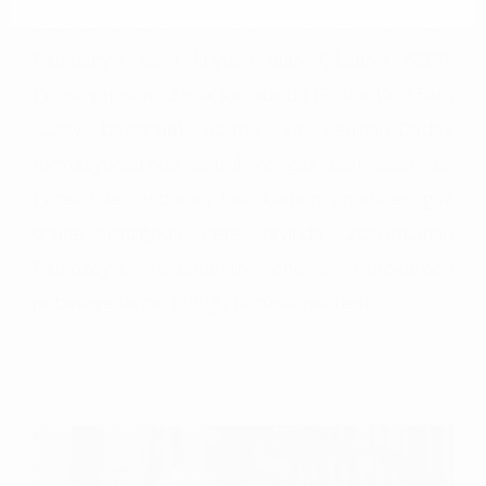
bulundurulmalıdır. Ruhsatının yanında yer alan
Paleozoyik keşif kuyusu olan Çiksor-3 (2011),
Petek yapısının düşük kanadında (Petek-1’in 1.5km
kuzey batısında) açılmış ve Bedinan-Dadaş
formasyonlarında petrol ve gaz test edilmiştir.
Petek-1’de rastlanan hidrokarbon emareleri göz
önüne alındığında, Petek fayında kapanımlanan
Paleozoyik hedeflerinin önemli hidrokarbon
potansiyellerinin olduğu düşünülmektedir.