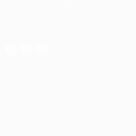
65 yıldır petrol arama, geliştirme ve üretim
projelerinde coşku hiç bitmeden...
+ 90 (312) 427 90 20 (TR)
+1-316-265-9311 (ABD)
+44 (0) 20 7583 8292 (UK)