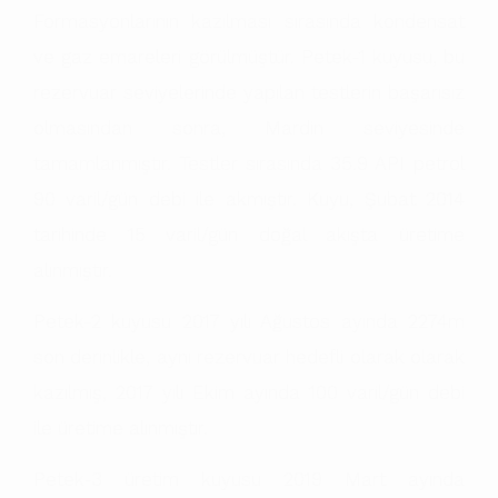
Formasyonlarının kazılması sırasında kondensat
ve gaz emareleri görülmüştür. Petek-1 kuyusu, bu
rezervuar seviyelerinde yapılan testlerin başarısız
olmasından sonra, Mardin seviyesinde
tamamlanmıştır. Testler sırasında 35.9 API petrol
90 varil/gün debi ile akmıştır. Kuyu, Şubat 2014
tarihinde 15 varil/gün doğal akışta üretime
alınmıştır.
Petek-2 kuyusu 2017 yılı Ağustos ayında 2274m
son derinlikle, aynı rezervuar hedefli olarak olarak
kazılmış, 2017 yılı Ekim ayında 100 varil/gün debi
ile üretime alınmıştır.
Petek-3 üretim kuyusu 2019 Mart ayında