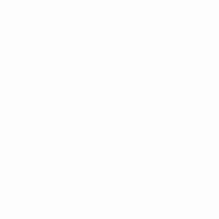
Petek sahası Karakilise sahasının 12km batısında
yer almaktadır. Petek yapısı doğu batı uzanımlı bir
normal fay boyunca, üç taraftan kapanımlı, 2km2
büyüklüğündedir. Yapı üzerinde son on yıl içinde
toplam dört adet kuyu açılmıştır.
Petek-1 kuyusu ilk olarak Bedinan kumtaşları
hedefli olarak 2013 yılında kazılmış ve 2917m son
derinliğe ulaşmıştır. Bedinan ve Dadaş