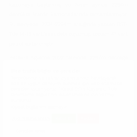
kazılmaya başlanmış ve Nisan ayında 2264m
derinlikte Mardin karbonatlarında tamamlanmıştır.
Bu seviyede, 2234-2264m aralığında yapılan DST-
1’de 14-15 varil/saat debi ölçülmüş, toplam 47 varil
petrol kurtarılmıştır.
Petek-4 Ağustos 2022 tarihinde, 2267m derinliğe
kadar kazılmıştır. Kuyu 2022 Kasım ayında, Mardin
Site trafik bilgisi ve çerezler
grubu karbonatları seviyesinde 200 varil/gün debi
Tercihlerinizi ve tekrar ziyaretlerinizi hatırlayarak
size en uygun deneyimi sunmak için web sitemizde
ile üretime alınmıştır.
çerezler kullanıyoruz. "Kabul Et"i tıklayarak, TÜM
tanımlama bilgilerinin kullanılmasına izin vermiş
olursunuz.
Petek-3 ve Petek-4 kuyularındaki üretime pompa
Kişisel bilgilerimi satmayın
.
ile devam edilmektedir.
Aydınlatma Metni
Kabul Et
Reddet
Bu bölgede Bedinan ve Dadaş Formasyonlarının
Çerezleri Yönet
ankonvansiyonel potansiyelleri de göz önünde